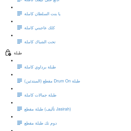
يا بنت السلطان كاملة
كلك عاجبني كاملة
تحت الشباك كاملة
طبلة
طبلة برداوي كاملة
مقطع (المبتدئين) Drum On طبلة
طبلة جمالات كاملة
طبلة مقطع (تأليف Jasirah)
دوم تك طبلة مقطع